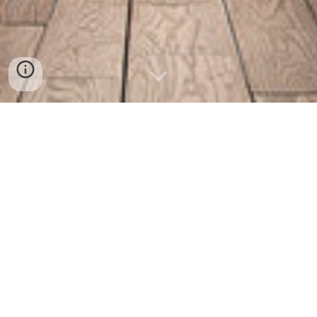
"Il teatro non è il paese della realtà: ci sono alberi
di cartone, palazzi di tela, un cielo di cartapesta,
diamanti di vetro, oro di carta stagnola, il rosso